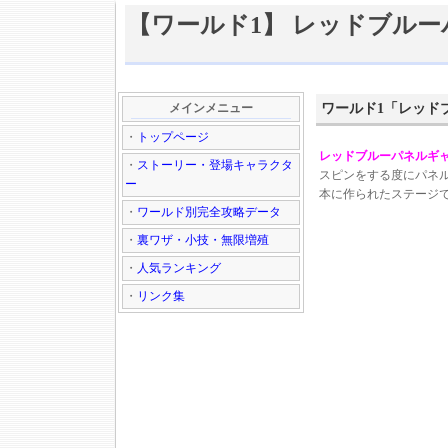
【ワールド1】 レッドブル
メインメニュー
ワールド1「レッド
・
トップページ
レッドブルーパネルギ
・
ストーリー・登場キャラクタ
スピンをする度にパネ
ー
本に作られたステージ
・
ワールド別完全攻略データ
・
裏ワザ・小技・無限増殖
・
人気ランキング
・
リンク集