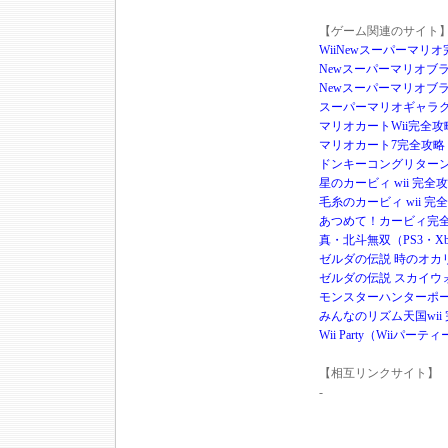
【ゲーム関連のサイト
WiiNewスーパーマリ
Newスーパーマリオブ
Newスーパーマリオブラザ
スーパーマリオギャラクシ
マリオカートWii完全
マリオカート7完全攻略
ドンキーコングリターンズ
星のカービィ wii 完全
毛糸のカービィ wii 完
あつめて！カービィ完
真・北斗無双（PS3・Xb
ゼルダの伝説 時のオカ
ゼルダの伝説 スカイウォ
モンスターハンターポータ
みんなのリズム天国wii
Wii Party（Wiiパー
【相互リンクサイト】
-