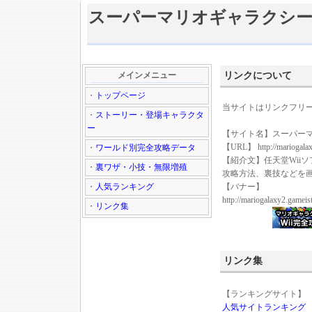
スーパーマリオギャラクシー2
メインメニュー
リンクについて
・
トップページ
当サイトはリンクフリ
・
ストーリー・登場キャラクタ
ー
【サイト名】スーパーマリ
【URL】 http://mariogalaxy
・
ワールド別完全攻略データ
【紹介文】任天堂Wii
・
裏ワザ・小技・無限増殖
攻略方法、裏技などを
・
人気ランキング
【バナー】
http://mariogalaxy2.gameis
・
リンク集
リンク集
【ランキングサイト】
人気サイトランキング